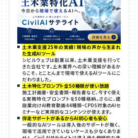
土木業支援25年の実績！現場の声から生まれ
た生成AIツール
シビルウェブは創業以来、土木業支援を行って
きた会社です。土木業界への深い理解があるか
らこそ、とことんまで現場で使えるAIツールにこ
だわりました。
土木特化プロンプト全50種類が使い放題
施工計画書・安全書類・報告書など、今すぐ使え
る実務特化プロンプトを50種格納。さらに、建
設業向けAI教育動画44種類・CPDS対象のAIセ
ミナーなど実用的なコンテンツが使えます。
伴走サポートがあるからAI初心者も安心
一般的なAIツールは導入後のサポートが無く、
現場で活用できていないケースも少なくありま
せん。Civil AIサテライトは導入後も継続的な支