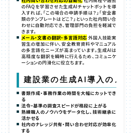
社内問い合わせ対応の自動化
社内規程や過去
のFAQを学習させた生成AIチャットボットを導
入すれば、「この場合の申請手順は？」「安全書
類のテンプレートはどこ？」といった社内問い合
わせに自動対応でき、管理部門の負担を軽減で
きます。
メール・文書の翻訳・多言語対応
外国人技能実
習生の増加に伴い、安全教育資料やマニュアル
の多言語化ニーズが高まっています。生成AIは
高精度な翻訳を瞬時に行えるため、コミュニケ
ーションの円滑化に役立ちます。
建設業の生成AI導入のメ
書類作成・事務作業の時間を大幅にカットでき
る
法令・基準の調査スピードが格段に上がる
熟練職人のノウハウをデータ化し、技術継承に
活かせる
社内のナレッジ共有・問い合わせ対応が効率化
する