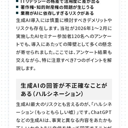
ITリテラシーの格差で活用度に差が出る
著作権・知的財産権の問題が生じうる
業務がAIに依存しすぎるリスクがある
生成AI導入には慎重に検討すべきデメリットや
リスクも存在します。当社が2026年1〜2月に
実施したAIセミナー参加者120名へのアンケー
トでも、導入にあたっての障壁として多くの懸念
が寄せられました。ここでは、アンケート結果も
交えながら、特に注意すべき7つのポイントを解
説します。
生成AIの回答が不正確なことが
ある（ハルシネーション）
生成AI最大のリスクとも言えるのが、「ハルシネ
ーション（もっともらしい嘘）」です。ChatGPT
などの生成AIは、事実と異なる内容をあたかも
正しいかのように自信を持って回答することが