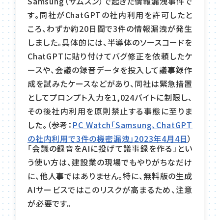
Samsung（サムスン）で起きた情報漏洩事件で
す。同社がChatGPTの社内利用を許可したと
ころ、わずか約20日間で3件の情報漏洩が発生
しました。具体的には、半導体のソースコードを
ChatGPTに貼り付けてバグ修正を依頼したケ
ースや、会議の録音データを投入して議事録作
成を試みたケースなどがあり、同社は緊急措置
としてプロンプト入力を1,024バイトに制限し、
その後社内利用を原則禁止する事態に至りま
した。（参考：
PC Watch「Samsung、ChatGPT
の社内利用で3件の機密漏洩」2023年4月4日
）
「会議の録音をAIに投げて議事録を作る」とい
う使い方は、建設業の現場でもやりがちなだけ
に、他人事ではありません。特に、無料版の生成
AIサービスではこのリスクが高まるため、注意
が必要です。