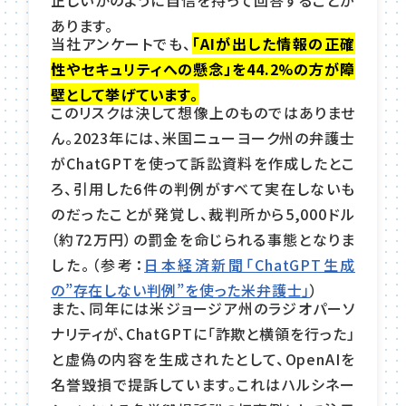
あります。
当社アンケートでも、
「AIが出した情報の正確
性やセキュリティへの懸念」を44.2%の方が障
壁として挙げています。
このリスクは決して想像上のものではありませ
ん。2023年には、米国ニューヨーク州の弁護士
がChatGPTを使って訴訟資料を作成したとこ
ろ、引用した6件の判例がすべて実在しないも
のだったことが発覚し、裁判所から5,000ドル
（約72万円）の罰金を命じられる事態となりま
した。（参考：
日本経済新聞「ChatGPT生成
の”存在しない判例”を使った米弁護士」
）
また、同年には米ジョージア州のラジオパーソ
ナリティが、ChatGPTに「詐欺と横領を行った」
と虚偽の内容を生成されたとして、OpenAIを
名誉毀損で提訴しています。これはハルシネー