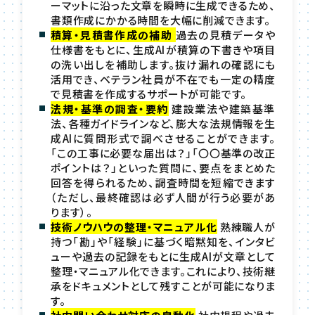
ーマットに沿った文章を瞬時に生成できるため、
書類作成にかかる時間を大幅に削減できます。
積算・見積書作成の補助
過去の見積データや
仕様書をもとに、生成AIが積算の下書きや項目
の洗い出しを補助します。抜け漏れの確認にも
活用でき、ベテラン社員が不在でも一定の精度
で見積書を作成するサポートが可能です。
法規・基準の調査・要約
建設業法や建築基準
法、各種ガイドラインなど、膨大な法規情報を生
成AIに質問形式で調べさせることができます。
「この工事に必要な届出は？」「〇〇基準の改正
ポイントは？」といった質問に、要点をまとめた
回答を得られるため、調査時間を短縮できます
（ただし、最終確認は必ず人間が行う必要があ
ります）。
技術ノウハウの整理・マニュアル化
熟練職人が
持つ「勘」や「経験」に基づく暗黙知を、インタビ
ューや過去の記録をもとに生成AIが文章として
整理・マニュアル化できます。これにより、技術継
承をドキュメントとして残すことが可能になりま
す。