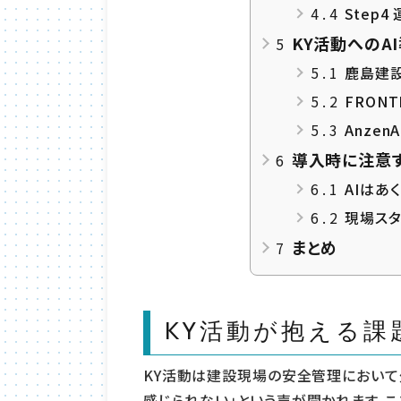
4.4
Step
KY活動へのA
5
5.1
鹿島建設
5.2
FRONT
5.3
Anze
導入時に注意
6
6.1
AIはあ
6.2
現場スタ
まとめ
7
KY活動が抱える課
KY活動は建設現場の安全管理において
感じられない」という声が聞かれます。