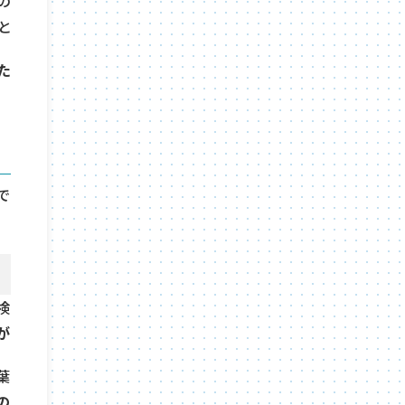
の
と
た
で
検
が
葉
の