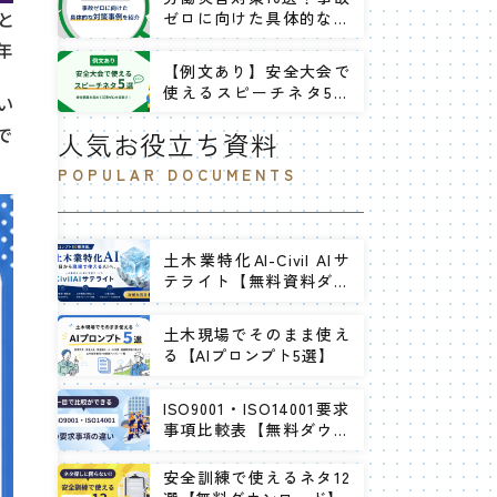
と
ゼロに向けた具体的な対
策事例を紹介
年
【例文あり】安全大会で
使えるスピーチネタ5選
い
｜安全意識を高めて災害
で
ゼロを目指す！
人気お役立ち資料
POPULAR DOCUMENTS
土木業特化AI-Civil AIサ
テライト【無料資料ダウ
ンロード】
土木現場でそのまま使え
る【AIプロンプト5選】
ISO9001・ISO14001要求
事項比較表【無料ダウン
ロード】
安全訓練で使えるネタ12