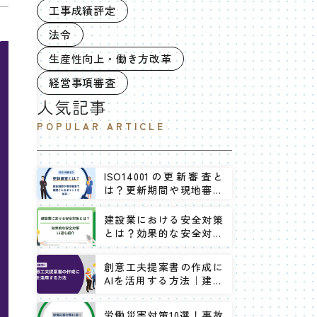
工事成績評定
法令
生産性向上・働き方改革
経営事項審査
人気記事
POPULAR ARTICLE
ISO14001の更新審査と
は？更新期間や現地審査
で確認されるポイントを
解説！
建設業における安全対策
とは？効果的な安全対策
13選を紹介
創意工夫提案書の作成に
AIを活用する方法｜建設
業向け
労働災害対策10選！事故