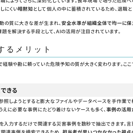
職によってさらに深刻化しています。長年現場で培った危険へ
しにくい
暗黙知
として個人の中に蓄積されているため、退職と
活動の質に大きな差が生まれ、
安全水準が組織全体で均一に保
課題を解決する手段として、AIの活用が注目されています。
用するメリット
まで経験や勘に頼っていた危険予知の質が大きく変わります。ここ
できる
参照しようとすると膨大なファイルやデータベースを手作業で
うえに必要な事例にたどり着けないケースも多く、
事例の活用
況を入力するだけで関連する災害事例を数秒で抽出できます。言
に関連事例を検索できるため、
担当者が思いつかなかった視点