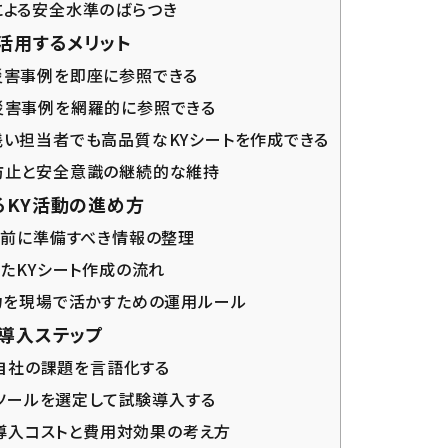
よる安全水準のばらつき
を活用するメリット
害事例を即座に参照できる
害事例を網羅的に参照できる
い担当者でも高品質なKYシートを作成できる
防止と安全意識の継続的な維持
るKY活動の進め方
う前に準備すべき情報の整理
ったKYシート作成の流れ
力を現場で活かすための運用ルール
I導入ステップ
1 自社の課題を言語化する
2 ツールを選定して試験導入する
3 導入コストと費用対効果の考え方