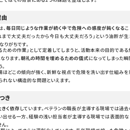
理由
は、
毎日同じような作業が続く中で危険への感度が鈍くなる
こ
れまで大丈夫だったから今日も大丈夫だろう」という油断が生
なりがちです。
めるための作業」として定着してしまうと、活動本来の目的である
なります。
朝礼の時間を埋めるための儀式
になってしまった瞬
う。
場ほどこの傾向が強く、新鮮な視点で危険を洗い出す仕組みを
られない構造的な問題といえます。
つき
大きく依存
しています。ベテランの職長が主導する現場では過去
い出せる一方、経験の浅い担当者が主導する現場では表面的な
せん。