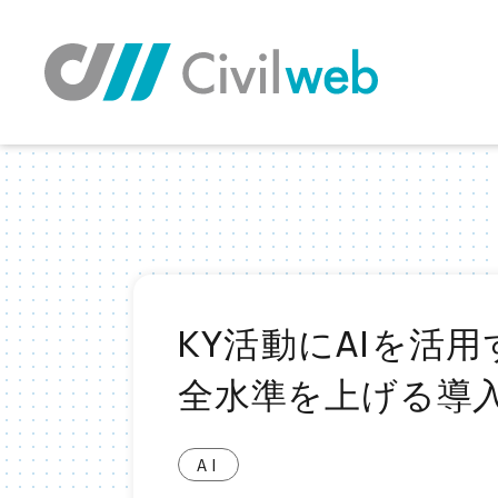
TOP
お役立ち情報TOP
AI
KY活動にAIを
KY活動にAIを活
全水準を上げる導
AI