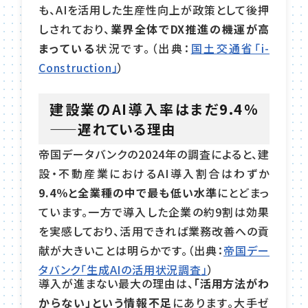
も、AIを活用した生産性向上が政策として後押
しされており、
業界全体でDX推進の機運が高
まっている
状況です。（出典：
国土交通省「i-
Construction」
）
建設業のAI導入率はまだ9.4％
——遅れている理由
帝国データバンクの2024年の調査によると、建
設・不動産業におけるAI導入割合はわずか
9.4％と全業種の中で最も低い水準
にとどまっ
ています。一方で導入した企業の約9割は効果
を実感しており、活用できれば業務改善への貢
献が大きいことは明らかです。（出典：
帝国デー
タバンク「生成AIの活用状況調査」
）
導入が進まない最大の理由は、
「活用方法がわ
からない」という情報不足
にあります。大手ゼ