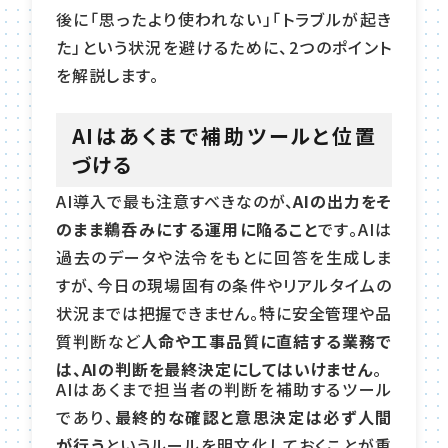
後に「思ったより使われない」「トラブルが起き
た」という状況を避けるために、2つのポイント
を解説します。
AIはあくまで補助ツールと位置
づける
AI導入で最も注意すべきなのが、
AIの出力をそ
のまま鵜呑みにする運用に陥ること
です。AIは
過去のデータや法令をもとに回答を生成しま
すが、今日の現場固有の条件やリアルタイムの
状況までは把握できません。特に安全管理や品
質判断など
人命や工事品質に直結する業務で
は、AIの判断を最終決定にしてはいけません
。
AIはあくまで担当者の判断を補助するツール
であり、
最終的な確認と意思決定は必ず人間
が行う
というルールを明文化しておくことが重