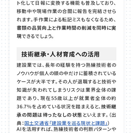
ト化して日報に変換する機能も普及しており、
移動中や現場作業の合間に報告を完結させら
れます。手作業による転記ミスもなくなるため、
書類の品質向上と作業時間の削減を同時に実
現
できるでしょう。
技術継承・人材育成への活用
建設業では、長年の経験を持つ熟練技術者の
ノウハウが個人の頭の中だけに蓄積されている
ケースが大半です。その人が退職すると技術や
知識が失われてしまうリスクは業界全体の課
題であり、現在55歳以上が就業者全体の約
36.7％を占めている状況を踏まえると、
技術継
承の問題は待ったなしの状態
といえます。（出
典：
国土交通省「建設業を巡る現状と課題」
）
AIを活用すれば、熟練技術者の判断パターンや